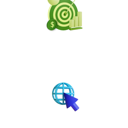
3 – OS SITES CORINGA:
Agora é a hora que você irá
descobrir quais são os sites secretos onde qualquer
pessoa consegue esses desconto e nem precisa
pagar com cartão de crédito!
4- FABRICANDO O DESCONTO:
O desconto final é