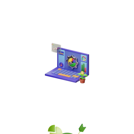
1 – O INÍCIO:
Você irá começar a descobrir um
mundo novo onde você consegue fabricar esses
descontos!
2 – ONDE SERÃO FEITAS AS COMPRAS?
Vou te
mostrar em quais sites você deve fazer essas
compras para fabricar esses descontos!