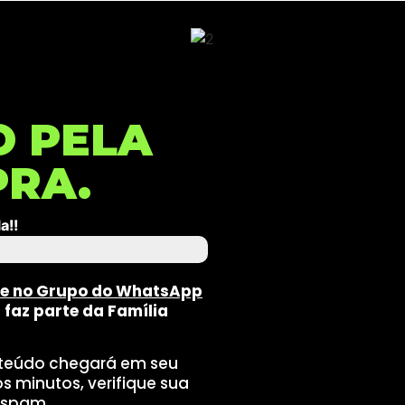
O PELA
PRA.
a!!
nvie no Grupo do WhatsApp
faz parte da Família
nteúdo chegará em seu
 minutos, verifique sua
 spam.