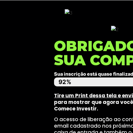
OBRIGAD
SUA COM
Sua inscrição está quase finalizad
92%
Tire um Print dessa tela e e
para mostrar que agora você 
Comece Investir.
O acesso de liberação ao co
email cadastrado nos próximos
caixa de entrada e também o